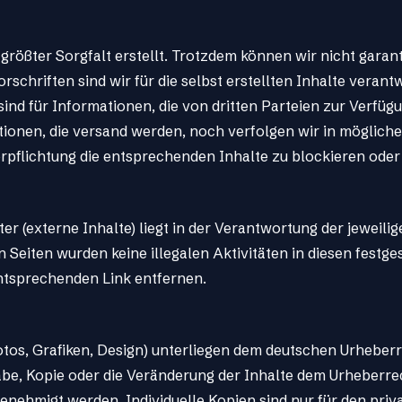
rößter Sorgfalt erstellt. Trotzdem können wir nicht garanti
orschriften sind wir für die selbst erstellten Inhalte ver
 sind für Informationen, die von dritten Parteien zur Verfü
ionen, die versand werden, noch verfolgen wir in mögliche i
Verpflichtung die entsprechenden Inhalte zu blockieren oder
ter (externe Inhalte) liegt in der Verantwortung der jeweil
eiten wurden keine illegalen Aktivitäten in diesen festgest
ntsprechenden Link entfernen.
otos, Grafiken, Design) unterliegen dem deutschen Urheberr
gabe, Kopie oder die Veränderung der Inhalte dem Urheberr
ehmigt werden. Individuelle Kopien sind nur für den priva